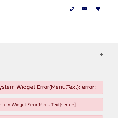
ystem Widget Error(Menu.Text): error:]
ystem Widget Error(Menu.Text): error:]