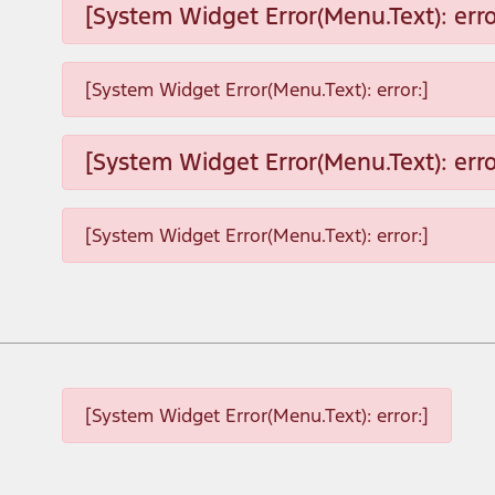
[System Widget Error(Menu.Text): erro
[System Widget Error(Menu.Text): error:]
[System Widget Error(Menu.Text): erro
[System Widget Error(Menu.Text): error:]
[System Widget Error(Menu.Text): error:]