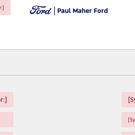
:]
Paul Maher Ford
r:]
[S
[S