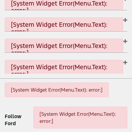
[System Widget Error(Menu.Text):
error:]
[System Widget Error(Menu.Text): error:]
[System Widget Error(Menu.Text):
error:]
[System Widget Error(Menu.Text): error:]
[System Widget Error(Menu.Text):
error:]
[System Widget Error(Menu.Text): error:]
[System Widget Error(Menu.Text):
error:]
[System Widget Error(Menu.Text): error:]
[System Widget Error(Menu.Text): error:]
[System Widget Error(Menu.Text): error:]
[System Widget Error(Menu.Text):
Follow
error:]
Ford